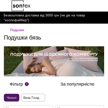
Безкоштовна доставка від 3000 грн (не діє на товар
"холлофайбер")
Подушки
Подушки бязь
Фільтр
За популярністю
1
Чохол
Бязь Голд