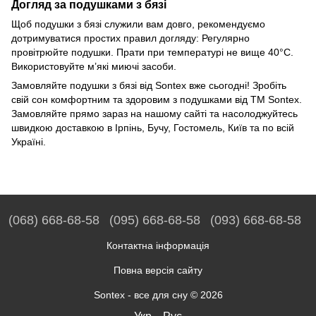
Догляд за подушками з бязі
Щоб подушки з бязі служили вам довго, рекомендуємо
дотримуватися простих правил догляду: Регулярно
провітрюйте подушки. Прати при температурі не вище 40°C.
Використовуйте м’які миючі засоби.
Замовляйте подушки з бязі від Sontex вже сьогодні! Зробіть
свій сон комфортним та здоровим з подушками від ТМ Sontex.
Замовляйте прямо зараз на нашому сайті та насолоджуйтесь
швидкою доставкою в Ірпінь, Бучу, Гостомель, Київ та по всій
Україні.
(068) 668-68-58
(095) 668-68-58
(093) 668-68-58
Контактна інформація
Повна версія сайту
Sontex - все для сну © 2026