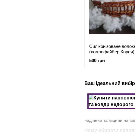
Силіконізоване волок
(холлофайбер Корея) -
500 грн
Ваш ідеальний вибір
надійний та міцний напов
Чому обирати наповн