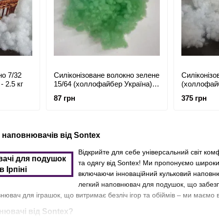
но 7/32
Силіконізоване волокно зелене
Силіконізо
 2.5 кг
15/64 (холлофайбер Україна) -
(холлофайбе
від 500 кг
87 грн
375 грн
 наповнювачів від Sontex
Відкрийте для себе універсальний світ ко
та одягу від Sontex! Ми пропонуємо широки
включаючи інноваційний кульковий наповню
легкий наповнювач для подушок, що забезп
нювач для іграшок, що витримає безліч ігор та обіймів – ми маємо 
ювачі від Sontex?