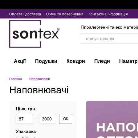
Перейти до основного контенту
Оплата і доставка
Обмін та повернення
Контактна інформація
Гіпоалергенні та еко матері
Акції
Подушки
Ковдри
Пледи
Наматр
Головна
Наповнювачі
Наповнювачі
Ціна, грн
Від Ціна, грн
До Ціна, грн
ОК
Упаковка