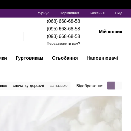
Порівняння
Укр
Рус
Бажання
Вхід
(068) 668-68-58
(095) 668-68-58
Мій кошик
(093) 668-68-58
Передзвонити вам?
ики
Гуртовикам
Стьобання
Наповнювачі
Відображення:
евше
спочатку дорожчі
за назвою