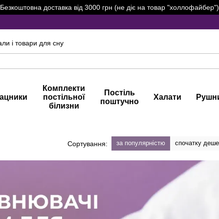
Безкоштовна доставка від 3000 грн (не діє на товар "холлофайбер")
али і товари для сну
Комплекти
Постіль
ацники
постільної
Халати
Рушн
поштучно
білизни
за популярністю
спочатку деш
Сортування: