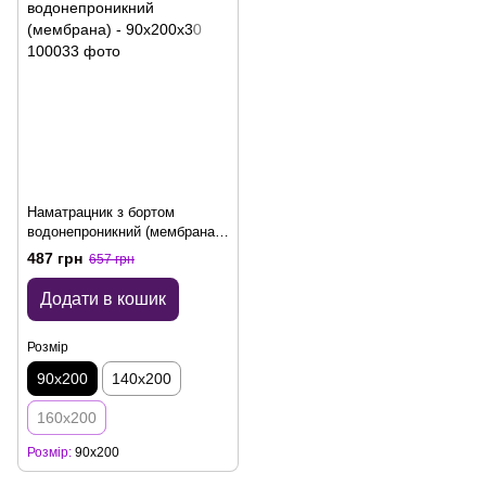
Наматрацник з бортом
водонепроникний (мембрана) -
90x200х30
487 грн
657 грн
Додати в кошик
Розмір
90x200
140x200
160x200
Розмір
90x200