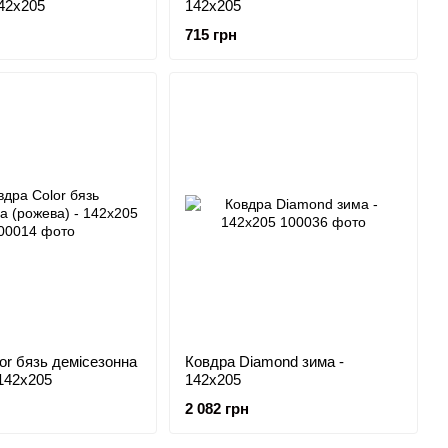
142x205
142x205
715 грн
or бязь демісезонна
Ковдра Diamond зима -
 142x205
142x205
2 082 грн