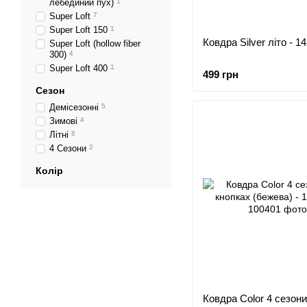
лебединий пух)
1
Super Loft
7
Super Loft 150
1
Ковдра Silver літо - 1
Super Loft (hollow fiber
300)
4
Super Loft 400
1
499 грн
Сезон
Демісезонні
5
Зимові
4
Літні
8
4 Сезони
2
Колір
Ковдра Color 4 сезони