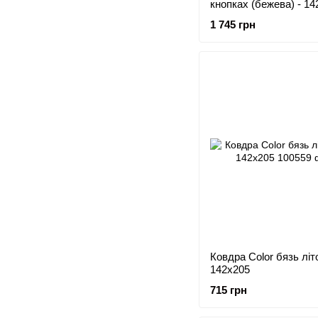
кнопках (бежева) - 14
1 745 грн
Ковдра Color бязь літо
142x205
715 грн