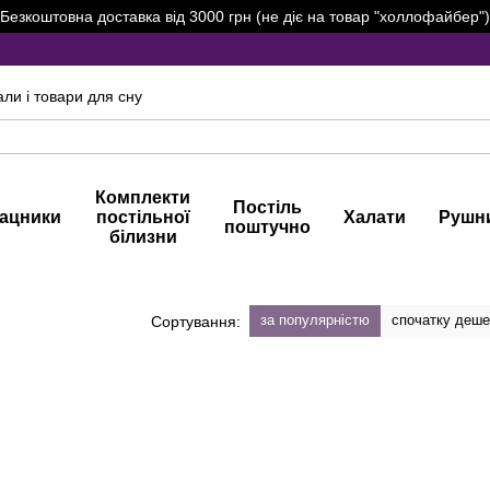
Безкоштовна доставка від 3000 грн (не діє на товар "холлофайбер")
али і товари для сну
Комплекти
Постіль
ацники
постільної
Халати
Рушн
поштучно
білизни
за популярністю
спочатку деш
Сортування: