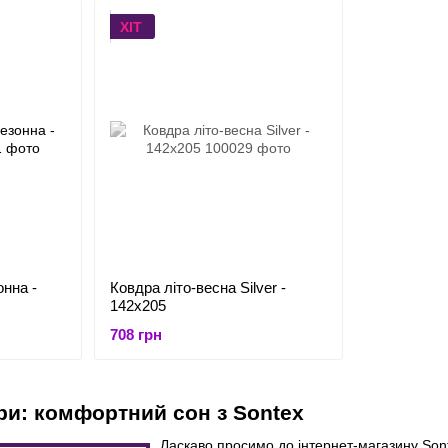
ХІТ
нна -
Ковдра літо-весна Silver -
142x205
708 грн
ри: комфортний сон з Sontex
Ласкаво просимо до інтернет-магазину Sont