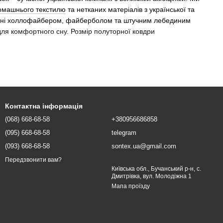
домашнього текстилю
та нетканих матеріалів з української та
нені холлофайбером, файберболом та штучним лебединим
для комфортного сну. Розмір полуторної ковдри
Вони легкі та дихаючі, що дозволяє підтримувати комфортну
Контактна інформація
(068) 668-68-58
+380956686858
nFill (штучний лебединий пух), вони забезпечують відмінну
(095) 668-68-58
telegram
(093) 668-68-58
sontex.ua@gmail.com
Передзвонити вам?
Київська обл., Бучанський р-н, с.
он у теплі ночі. Вони відмінно пропускають повітря,
Дмитрівка, вул. Молодіжна 1
Мапа проїзду