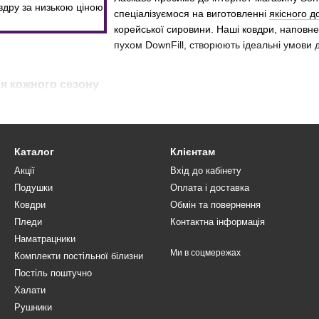
спеціалізуємося на виготовленні
якісного 
корейської сировини. Наші ковдри, напов
пухом DownFill, створюють ідеальні умови 
я кожного сезону
сезонні
рні ковдри забезпечують оптимальний комфорт під час міжсезоння. 
ї ночі.
Каталог
Клієнтам
иму
Акції
Вхід до кабінету
Sontex створені для максимального тепла. Завдяки наповнювачу Dow
Подушки
Оплата і доставка
 тепло навіть у найхолодніші ночі.
Ковдри
Обмін та повернення
Пледи
Контактна інформація
літа
Наматрацники
влені з легких та повітряних матеріалів, що гарантують комфортний с
Ми в соцмережах
Комплекти постільної білизни
Постіль поштучно
 полуторних ковдр
Халати
Рушники