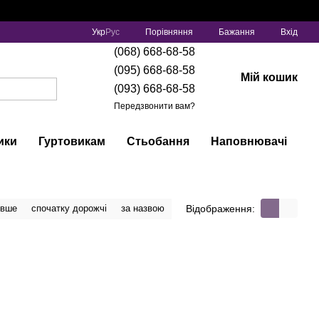
Порівняння
Укр
Рус
Бажання
Вхід
(068) 668-68-58
(095) 668-68-58
Мій кошик
(093) 668-68-58
Передзвонити вам?
ики
Гуртовикам
Стьобання
Наповнювачі
Відображення:
евше
спочатку дорожчі
за назвою