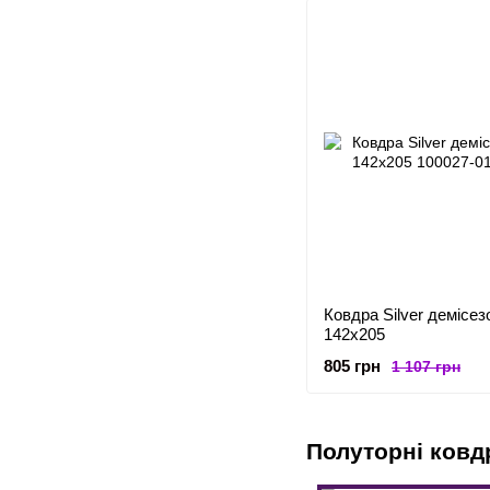
Ковдра Silver демісезо
142x205
805 грн
1 107 грн
Полуторні ковд