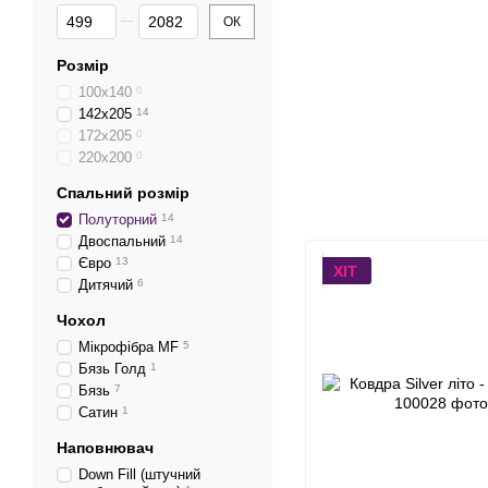
Від Ціна, грн
До Ціна, грн
ОК
Розмір
100x140
0
142x205
14
172x205
0
220x200
0
Спальний розмір
Полуторний
14
Двоспальний
14
Євро
13
ХІТ
Дитячий
6
Чохол
Мікрофібра MF
5
Бязь Голд
1
Бязь
7
Сатин
1
Наповнювач
Down Fill (штучний