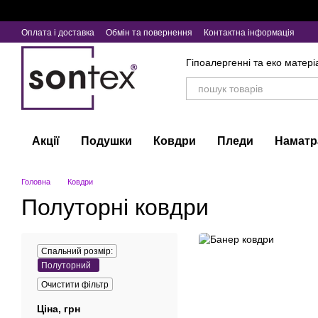
Перейти до основного контенту
Оплата і доставка
Обмін та повернення
Контактна інформація
Гіпоалергенні та еко матері
Акції
Подушки
Ковдри
Пледи
Наматр
Головна
Ковдри
Полуторні ковдри
Спальний розмір:
Полуторний
Очистити фільтр
Ціна, грн