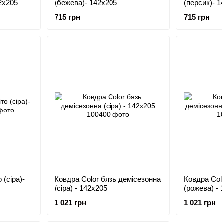
2x205
(бежева)- 142x205
(персик)- 
715 грн
715 грн
 (сіра)-
Ковдра Color бязь демісезонна
Ковдра Col
(сіра) - 142x205
(рожева) -
1 021 грн
1 021 грн