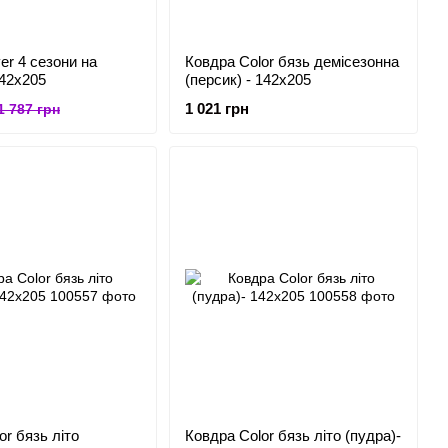
er 4 сезони на
Ковдра Color бязь демісезонна
142x205
(персик) - 142x205
1 021 грн
1 787 грн
or бязь літо
Ковдра Color бязь літо (пудра)-