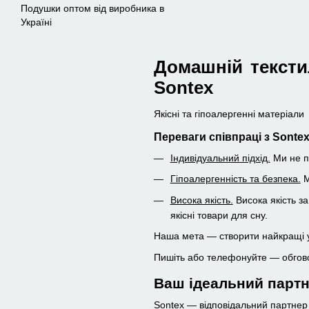
Подушки оптом від виробника в
Україні
Домашній тексти
Sontex
Якісні та гіпоалергенні матеріал
Переваги сп
івпраці з Sont
ex
Індивідуальний підхід.
Ми не п
Гіпоалергенність та безпека.
М
Висока якість.
Висока якість з
якісні товари для сну.
Наша мета — створити найкращі у
Пишіть або телефонуйте — обговор
Ваш ідеальний партн
Sontex — відповідальний партнер 