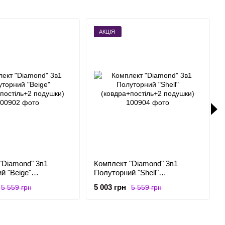
АКЦІЯ
"Diamond" 3в1
Комплект "Diamond" 3в1
й "Beige"
Полуторний "Shell"
остіль+2 подушки)
(ковдра+постіль+2 подушки)
5 003 грн
5 559 грн
5 559 грн