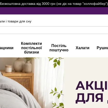
Безкоштовна доставка від 3000 грн (не діє на товар "холлофайбер")
али і товари для сну
Комплекти
Постіль
ацники
постільної
Халати
Рушн
поштучно
білизни