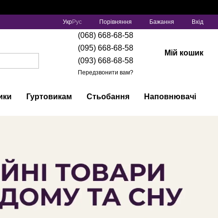
Порівняння
Укр
Рус
Бажання
Вхід
(068) 668-68-58
(095) 668-68-58
Мій кошик
(093) 668-68-58
Передзвонити вам?
ики
Гуртовикам
Стьобання
Наповнювачі