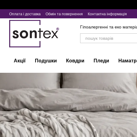
Перейти до основного контенту
Оплата і доставка
Обмін та повернення
Контактна інформація
Гіпоалергенні та еко матері
Акції
Подушки
Ковдри
Пледи
Наматр