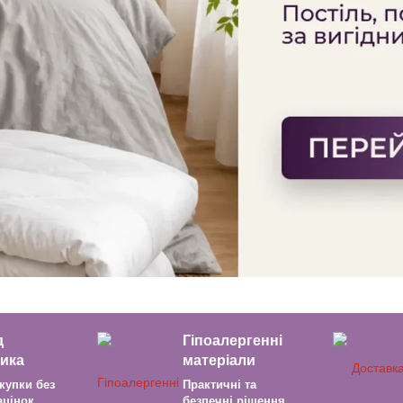
д
Гіпоалергенні
ика
матеріали
купки без
Практичні та
ацінок
безпечні рішення