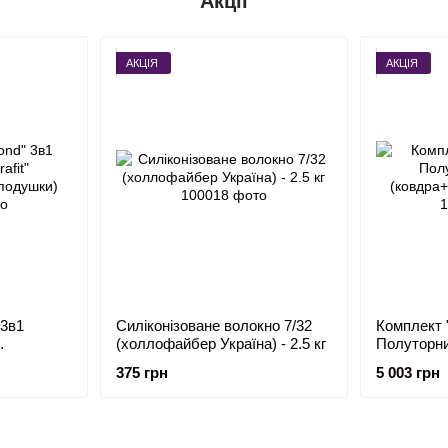
Акції
АКЦІЯ
АКЦІЯ
 3в1
Силіконізоване волокно 7/32
Комплект 
(холлофайбер Україна) - 2.5 кг
Полуторни
подушки)
(ковдра+п
375 грн
5 003 грн