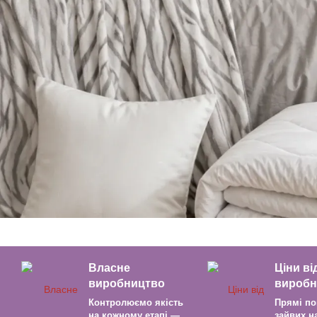
Власне
Ціни ві
виробництво
виробн
Контролюємо якість
Прямі по
на кожному етапі —
зайвих н