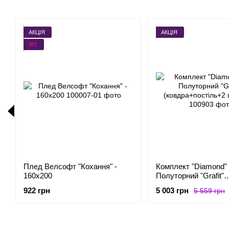
АКЦІЯ
АКЦІЯ
ХІТ
Плед Велсофт "Кохання" -
Комплект "Diamond"
160x200
Полуторний "Grafit"
(ковдра+постіль+2 
922 грн
5 003 грн
5 559 грн