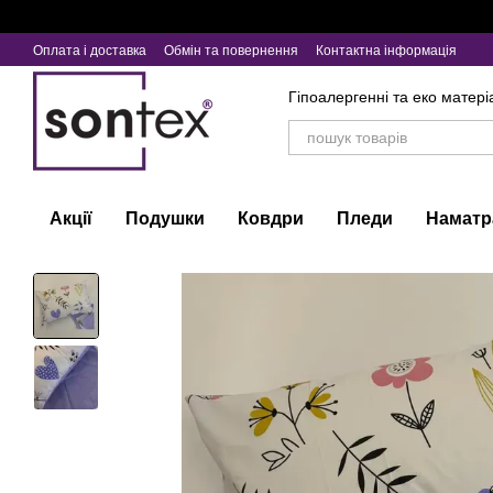
Перейти до основного контенту
Оплата і доставка
Обмін та повернення
Контактна інформація
Гіпоалергенні та еко матері
Акції
Подушки
Ковдри
Пледи
Наматр