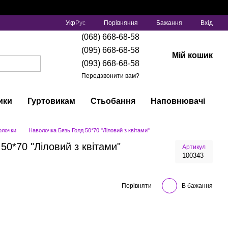
Порівняння
Укр
Рус
Бажання
Вхід
(068) 668-68-58
(095) 668-68-58
Мій кошик
(093) 668-68-58
Передзвонити вам?
ики
Гуртовикам
Стьобання
Наповнювачі
олочки
Наволочка Бязь Голд 50*70 "Ліловий з квітами"
50*70 "Ліловий з квітами"
Артикул
100343
Порівняти
В бажання