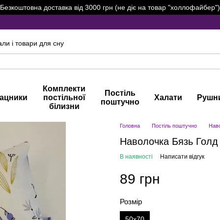
Безкоштовна доставка від 3000 грн (не діє на товар "холлофайбер")
али і товари для сну
Комплекти
Постіль
ацники
постільної
Халати
Рушн
поштучно
білизни
Головна
Постіль поштучно
Нав
Наволочка Бязь Голд 
В наявності
Написати відгук
89 грн
Розмір
50х70