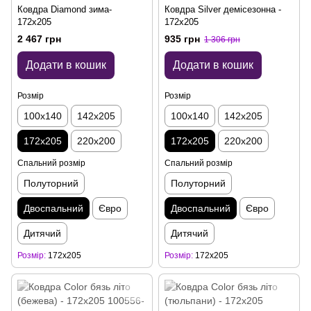
Ковдра Diamond зима-
Ковдра Silver демісезонна -
172x205
172x205
2 467 грн
935 грн
1 306 грн
Додати в кошик
Додати в кошик
Розмір
Розмір
100x140
142x205
100x140
142x205
172x205
220x200
172x205
220x200
Спальний розмір
Спальний розмір
Полуторний
Полуторний
Двоспальний
Євро
Двоспальний
Євро
Дитячий
Дитячий
Розмір
172x205
Розмір
172x205