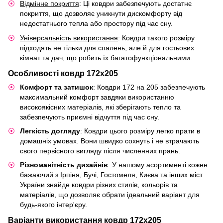
Відмінне покриття
: Ці ковдри забезпечують достатнє
покриття, що дозволяє уникнути дискомфорту від
недостатнього тепла або простору під час сну.
Універсальність використання
: Ковдри такого розміру
підходять не тільки для спалень, але й для гостьових
кімнат та дач, що робить їх багатофункціональними.
Особливості ковдр 172х205
Комфорт та затишок
: Ковдри 172 на 205 забезпечують
максимальний комфорт завдяки використанню
високоякісних матеріалів, які зберігають тепло та
забезпечують приємні відчуття під час сну.
Легкість догляду
: Ковдри цього розміру легко прати в
домашніх умовах. Вони швидко сохнуть і не втрачають
свого первісного вигляду після численних прань.
Різноманітність дизайнів
: У нашому асортименті кожен
бажаючий з Ірпіня, Бучі, Гостомеля, Києва та інших міст
України знайде ковдри різних стилів, кольорів та
матеріалів, що дозволяє обрати ідеальний варіант для
будь-якого інтер'єру.
Варіанти використання ковдр 172х205