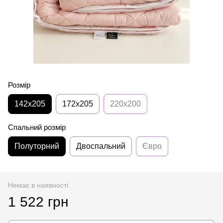
Розмір
142x205
172x205
220x200
Спальний розмір
Полуторний
Двоспальний
Євро
Немає в наявності
1 522 грн