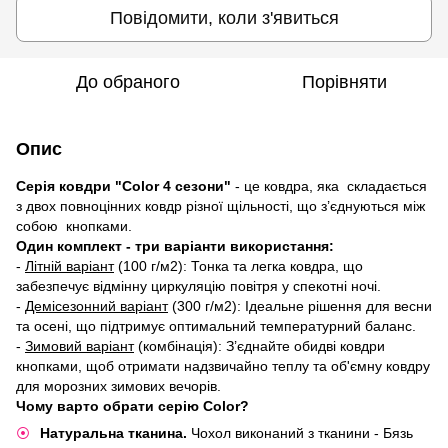
Повідомити, коли з'явиться
До обраного
Порівняти
Опис
Серія ковдри "Color 4 сезони"
- це ковдра, яка складається
з двох повноцінних ковдр різної щільності, що з’єднуються між
собою кнопками.
​Один комплект - три варіанти використання:
​-
Літній варіант
(100 г/м2): Тонка та легка ковдра, що
забезпечує відмінну циркуляцію повітря у спекотні ночі.
- ​
Демісезонний варіант
(300 г/м2): Ідеальне рішення для весни
та осені, що підтримує оптимальний температурний баланс.
- ​
Зимовий варіант
(комбінація): З’єднайте обидві ковдри
кнопками, щоб отримати надзвичайно теплу та об'ємну ковдру
для морозних зимових вечорів.
​Чому варто обрати серію Color?
​Натуральна тканина.
Чохол виконаний з тканини - Бязь