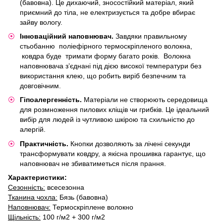
(бавовна). Це дихаючий, зносостійкий матеріал, який
приємний до тіла, не електризується та добре вбирає
зайву вологу.
​Інноваційний наповнювач.
Завдяки правильному
стьобанню поліефірного термоскріпленого волокна,
ковдра буде тримати форму багато років. Волокна
наповнювача з’єднані під дією високої температури без
використання клею, що робить виріб безпечним та
довговічним.
​Гіпоалергенність.
Матеріали не створюють середовища
для розмноження пилових кліщів чи грибків. Це ідеальний
вибір для людей із чутливою шкірою та схильністю до
алергій.
​Практичність.
Кнопки дозволяють за лічені секунди
трансформувати ковдру, а якісна прошивка гарантує, що
наповнювач не збиватиметься після прання.
Характеристики:
Сезонність:
всесезонна
​Тканина чохла:
Бязь (бавовна)
​Наповнювач:
Термоскріплене волокно
​Щільність:
100 г/м2 + 300 г/м2