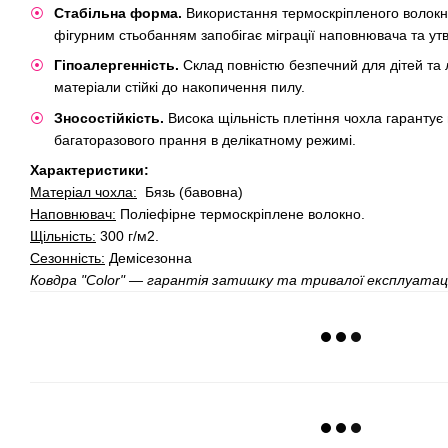
Стабільна форма.
Використання термоскріпленого волокна
фігурним стьобанням запобігає міграції наповнювача та у
​Гіпоалергенність.
Склад повністю безпечний для дітей та 
матеріали стійкі до накопичення пилу.
Зносостійкість.
Висока щільність плетіння чохла гарантує 
багаторазового прання в делікатному режимі.
Характеристики:
​Матеріал чохла:
Бязь (бавовна)
​Наповнювач:
Поліефірне термоскріплене волокно.
​Щільність:
300 г/м2.
​Сезонність:
Демісезонна
Ковдра "Color" — гарантія затишку та тривалої експлуатаці