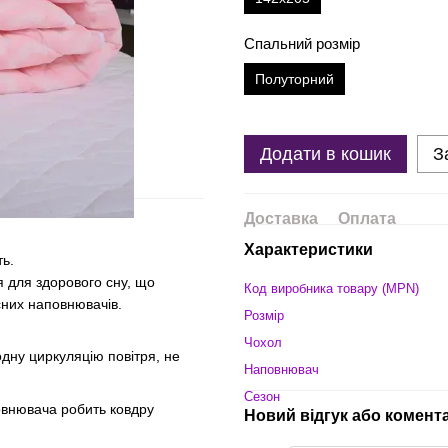
Спальний розмір
Полуторний
Додати в кошик
З
Доставка
Оплата
Характеристики
ь.
я для здорового сну, що
Код виробника товару (MPN)
сних наповнювачів.
Розмір
Чохол
дну циркуляцію повітря, не
Наповнювач
Сезон
овнювача робить ковдру
Новий відгук або комент