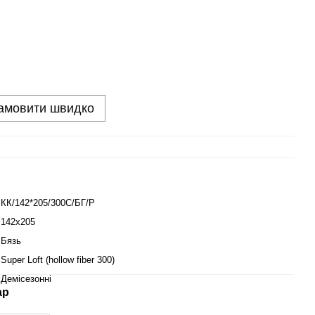
амовити швидко
КК/142*205/300С/БГ/Р
142x205
Бязь
Super Loft (hollow fiber 300)
Демісезонні
ар