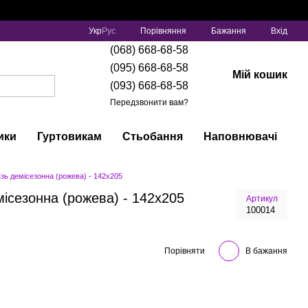
Порівняння
Укр
Рус
Бажання
Вхід
(068) 668-68-58
(095) 668-68-58
Мій кошик
(093) 668-68-58
Передзвонити вам?
ики
Гуртовикам
Стьобання
Наповнювачі
язь демісезонна (рожева) - 142x205
місезонна (рожева) - 142x205
Артикул
100014
Порівняти
В бажання