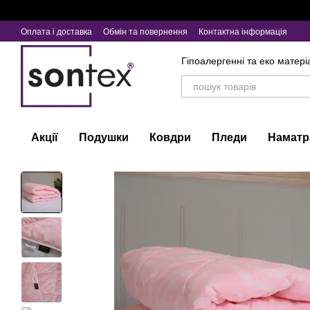
Перейти до основного контенту
Оплата і доставка
Обмін та повернення
Контактна інформація
Гіпоалергенні та еко матері
Акції
Подушки
Ковдри
Пледи
Наматр