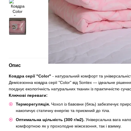
Опис
Ковдра серії "Color"
- натуральний комфорт та універсальніст
​Демісезонна ковдра серії "Color" від Sontex — ідеальне рішенн
поєднує екологічність натуральних тканин із практичністю суча
​Ключові переваги:
Терморегуляція.
Чохол із бавовни (бязь) забезпечує приро
накопичує статичну енергію та приємний до тіла.
Оптимальна щільність (300 г/м2).
Універсальна вага нап
комфортною як у прохолодне міжсезоння, так і взимку.