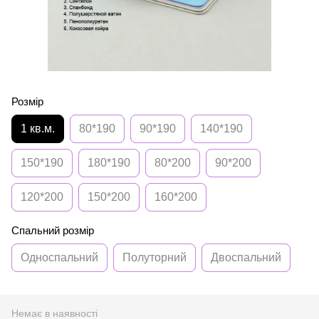
Розмір
1 кв.м.
80*190
90*190
140*190
150*190
180*190
80*200
90*200
120*200
150*200
160*200
Спальний розмір
Односпальний
Полуторний
Двоспальний
Немає в наявності