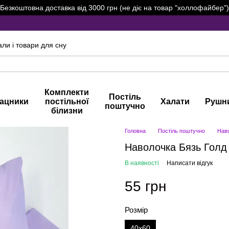
Безкоштовна доставка від 3000 грн (не діє на товар "холлофайбер")
али і товари для сну
Комплекти
Постіль
ацники
постільної
Халати
Рушн
поштучно
білизни
Головна
Постіль поштучно
Нав
Наволочка Бязь Голд 
В наявності
Написати відгук
55 грн
Розмір
40х60