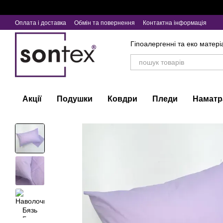
Перейти до основного контенту
Оплата і доставка
Обмін та повернення
Контактна інформація
Гіпоалергенні та еко матері
Акції
Подушки
Ковдри
Пледи
Наматр