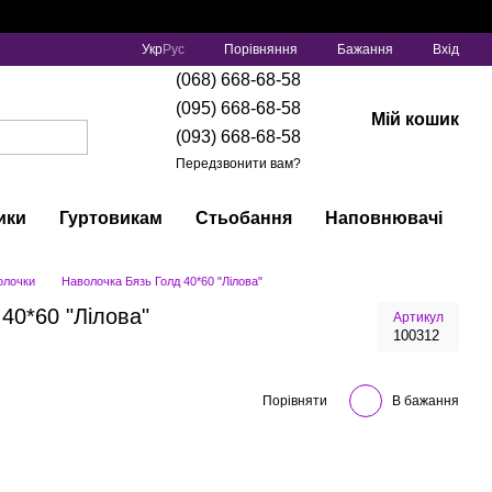
Порівняння
Укр
Рус
Бажання
Вхід
(068) 668-68-58
(095) 668-68-58
Мій кошик
(093) 668-68-58
Передзвонити вам?
ики
Гуртовикам
Стьобання
Наповнювачі
олочки
Наволочка Бязь Голд 40*60 "Лілова"
40*60 "Лілова"
Артикул
100312
Порівняти
В бажання