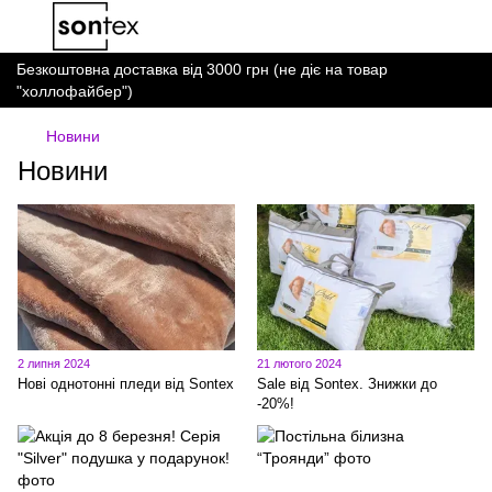
Безкоштовна доставка від 3000 грн (не діє на товар
"холлофайбер")
Новини
Новини
2 липня 2024
21 лютого 2024
Нові однотонні пледи від Sontex
Sale від Sontex. Знижки до
-20%!