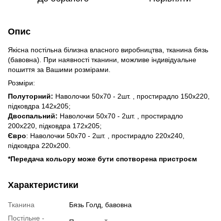
Опис
Якісна постільна білизна власного виробництва, тканина бязь
(бавовна). При наявності тканини, можливе індивідуальне
пошиття за Вашими розмірами.
Розміри:
Полуторний:
Наволочки 50х70 - 2шт. , простирадло 150х220,
підковдра 142х205;
Двоспальний:
Наволочки 50х70 - 2шт. , простирадло
200х220, підковдра 172х205;
Євро
: Наволочки 50х70 - 2шт. , простирадло 220х240,
підковдра 220х200.
*Передача кольору може бути спотворена пристроєм
Характеристики
Тканина
Бязь Голд, бавовна
Постільне -