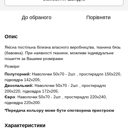
До обраного
Порівняти
Опис
Якісна постільна білизна власного виробництва, тканина бязь
(бавовна). При наявності тканини, можливе індивідуальне
пошиття за Вашими розмірами.
Розміри:
Полуторний:
Наволочки 50х70 - 2шт. , простирадло 150х220,
підковдра 142х205;
Двоспальний:
Наволочки 50х70 - 2шт. , простирадло
200х220, підковдра 172х205;
Євро
: Наволочки 50х70 - 2шт. , простирадло 220х240,
підковдра 220х200.
*Передача кольору може бути спотворена пристроєм
Характеристики