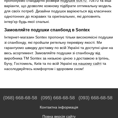
пропонуємо стандартні розміри
подушок 50х70
, 70х70 та інші
варіанти, що дозволяє кожному підібрати оптимальну модель
для своїх потреб. Дизайни подушок варіюються від класичних
однотонних до яскравих та оригінальних, які доповнять
інтер'єр будь-якої спальні.
Замовляйте подушки спанбонд в Sontex
Інтернет-магазин Sontex пропонує тільки високоякісні подушки
зі спанбонду, які пройшли ретельну перевірку якості. Ми
гарантуємо швидку доставку по всій Україні та доступні ціни на
весь асортимент. Замовляйте подушки зі спанбонду від
виробника ТМ Sontex за низькою ціною з доставкою в Ірпінь,
Бучу, Гостомель, Київ та по всій Україні
на нашому сайті
та
насолоджуйтесь комфортом і здоровим сном!
(068) 668-68-58
(095) 668-68-58
(093) 668-68-58
Контактна інформація
Повна версія сайту