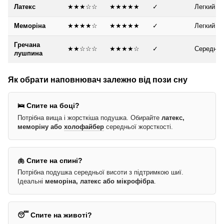
Латекс
★★★☆☆
★★★★★
✓
Легкий
Меморіна
★★★★☆
★★★★★
✓
Легкий
Гречана
★★☆☆☆
★★★★☆
✓
Середній
лушпина
Як обрати наповнювач залежно від пози сну
🛌 Спите на боці?
Потрібна вища і жорсткіша подушка. Обирайте
латекс,
меморіну або
холофайбер
середньої жорсткості.
🫁 Спите на спині?
Потрібна подушка середньої висоти з підтримкою шиї.
Ідеальні
меморіна, латекс або мікрофібра
.
😴 Спите на животі?