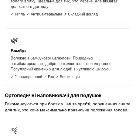
вологу влітку. Ідеальна для тих, хто мерзне, але вимагає
делікатного догляду.
✓ Тепла ✓ Антибактеріальна ✗ Складний догляд
🌿
Бамбук
Волокно з бамбукової целюлози. Природньо
антибактеріальне, добре вентилюється, гіпоалергенне.
Популярний еко-вибір для людей з чутливою шкірою.
✓ Гіпоалергенний ✓ Еко ✓ Вентиляція
Ортопедичні наповнювачі для подушок
Рекомендуються при болях у шиї та хребті, порушеннях сну та
для тих, хто хоче максимально правильне положення голови.
🫧