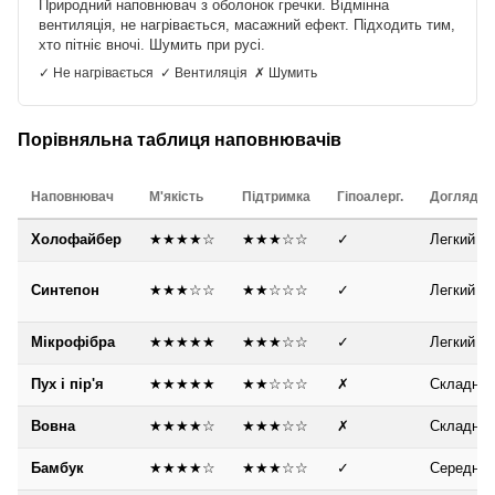
Природний наповнювач з оболонок гречки. Відмінна
вентиляція, не нагрівається, масажний ефект. Підходить тим,
хто пітніє вночі. Шумить при русі.
✓ Не нагрівається ✓ Вентиляція ✗ Шумить
Порівняльна таблиця наповнювачів
Наповнювач
М'якість
Підтримка
Гіпоалерг.
Догляд
Холофайбер
★★★★☆
★★★☆☆
✓
Легкий
Синтепон
★★★☆☆
★★☆☆☆
✓
Легкий
Мікрофібра
★★★★★
★★★☆☆
✓
Легкий
Пух і пір'я
★★★★★
★★☆☆☆
✗
Складний
Вовна
★★★★☆
★★★☆☆
✗
Складний
Бамбук
★★★★☆
★★★☆☆
✓
Середній