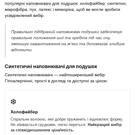
популярні наповнювачі для подушок
: холофайбер, синтепон,
мікрофібра, пух, латекс і меморіна, щоб ви могли зробити
усвідомлений вибір.
Правильно підібраний наповнювач подушки забезпечує
правильне положення шиї та хребта під час сну,
зменшує навантаження на м'язи та допомагає глибше
відпочити.
Синтетичні наповнювачі для подушок
Синтетичні наповнювачі — найпоширеніший вибір.
Гіпоалергенні, прості в догляді та доступні за ціною.
❄️
Холофайбер
Спіральне волокно, яке добре пружинить і відновлює форму.
Не збивається грудками, легко переться.
Найкращий вибір
за співвідношенням ціна/якість.