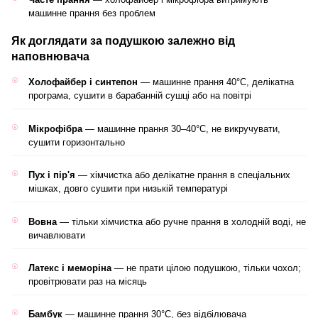
машинне прання без проблем
Як доглядати за подушкою залежно від
наповнювача
Холофайбер і синтепон
— машинне прання 40°C, делікатна
програма, сушити в барабанній сушці або на повітрі
Мікрофібра
— машинне прання 30–40°C, не викручувати,
сушити горизонтально
Пух і пір'я
— хімчистка або делікатне прання в спеціальних
мішках, довго сушити при низькій температурі
Вовна
— тільки хімчистка або ручне прання в холодній воді, не
вичавлювати
Латекс і меморіна
— не прати цілою подушкою, тільки чохол;
провітрювати раз на місяць
Бамбук
— машинне прання 30°C, без відбілювача