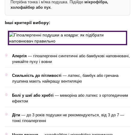
Потрібна тонка і м'яка подушка. Підійде
мікрофібра,
холофайбер або пух
.
Інші критерії вибору:
Алергія
— гіпоалергенні синтетичні або бамбукові наповнювачі,
уникайте пуху і вовни
Схильність до пітливості
— латекс, бамбук або гречана
лушпина мають найкращу вентиляцію
Болі у шиї або хребті
— меморіна або латекс з ортопедичним
ефектом
Діти
— до 3 років подушки не рекомендуються, від 3 до 7 —
тонкі гіпоалергенні
Часте прання
— холофайбер і мікрофібра витримують