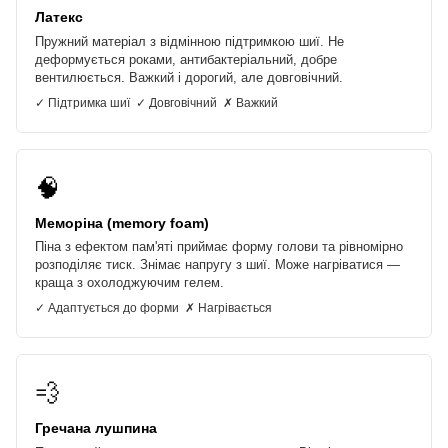
Латекс
Пружний матеріал з відмінною підтримкою шиї. Не
деформується роками, антибактеріальний, добре
вентилюється. Важкий і дорогий, але довговічний.
✓ Підтримка шиї ✓ Довговічний ✗ Важкий
🧠
Меморіна (memory foam)
Піна з ефектом пам'яті приймає форму голови та рівномірно
розподіляє тиск. Знімає напругу з шиї. Може нагріватися —
краща з охолоджуючим гелем.
✓ Адаптується до форми ✗ Нагрівається
💨
Гречана лушпина