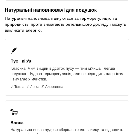
Натуральні наповнювачі для подушок
Натуральні наповнювачі цінуються за терморегуляцію та
природність, проте вимагають ретельнішого догляду і можуть
викликати алергію.
🪶
Пух і пір'я
Класика. Чим вищий відсоток пуху — тим м'якша і легша
подушка. Чудова терморегуляція, але не підходить алергікам
і вимагає хімчистки.
✓ Тепла ✓ Легка ✗ Алергенна
🐑
Вовна
Натуральна вовна чудово зберігає тепло взимку та відводить