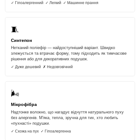
✓ Гіпоалергенний ✓ Легкий ✓ Машинне прання
🧵
Синтепон
Нетканий поліефір — найдоступніший варіант. Швидко
злежується та втрачає форму, тому підходить як тимчасове
рішення або для декоративних подушок.
✓ Дуже дешевий ✗ Недовговічний
🌬️
Мікрофібра
Надтонке волокно, що нагадує відчуття натурального пуху
без алергенів. М'яка, тепла, зручна для тих, хто любить
«пухнасті» подушки.
✓ Схожа на пух ✓ Гіпоалергенна