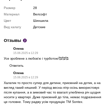
Размер
28
Материал
Велсофт
Цвет
Шиншила
Вид халату
Детские
Отзывы
2
Олена
15.06.2025 в 12:29
Усе зроблене з любовʼю і турботою🥰🥰🥰
Ответить
Олена
15.06.2025 в 12:29
Халатик то просто супер для дитини, приємний на дотик, а на
вигляд такий няшний. У період весна-літр-осінь використовує
після купання, а в зимовий час то взагалі улюблена річ щодня
носити у квартирі. Дуже приємний до тіла, немає подразнення
це головне. Тому раджу усім продукцію ТМ Sontex.