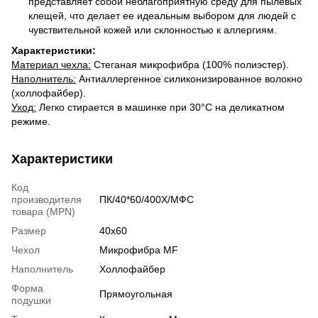
представляет собой неблагоприятную среду для пылевых
клещей, что делает ее идеальным выбором для людей с
чувствительной кожей или склонностью к аллергиям.
​Характеристики:
Материал чехла:
Стеганая микрофибра (100% полиэстер).
​Наполнитель:
Антиаллергенное силиконизированное волокно
(холлофайбер).
​Уход:
Легко стирается в машинке при 30°C на деликатном
режиме.
Характеристики
Код
производителя
ПК/40*60/400Х/МФС
товара (MPN)
Размер
40х60
Чехол
Микрофибра MF
Наполнитель
Холлофайбер
Форма
Прямоугольная
подушки