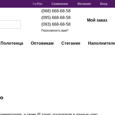
Сравнение
Укр
Рус
Желания
Вход
(068) 668-68-58
(095) 668-68-58
Мой заказ
(093) 668-68-58
Перезвонить вам?
Полотенца
Оптовикам
Стегание
Наполнител
ью
омментария, а также IP адрес посетителя и данные user-