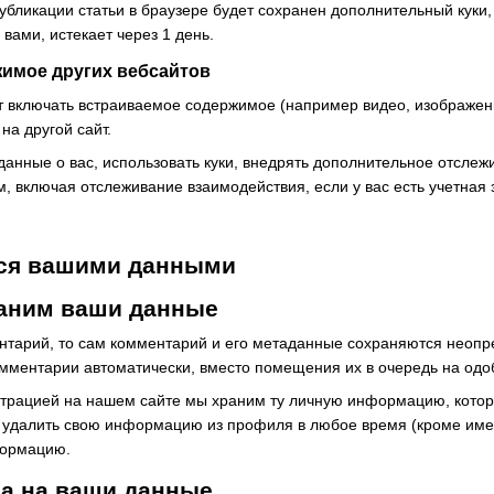
убликации статьи в браузере будет сохранен дополнительный куки,
вами, истекает через 1 день.
имое других вебсайтов
т включать встраиваемое содержимое (например видео, изображения
на другой сайт.
 данные о вас, использовать куки, внедрять дополнительное отсле
 включая отслеживание взаимодействия, если у вас есть учетная з
ся вашими данными
раним ваши данные
нтарий, то сам комментарий и его метаданные сохраняются неопре
мментарии автоматически, вместо помещения их в очередь на одо
страцией на нашем сайте мы храним ту личную информацию, котор
и удалить свою информацию из профиля в любое время (кроме име
формацию.
ва на ваши данные