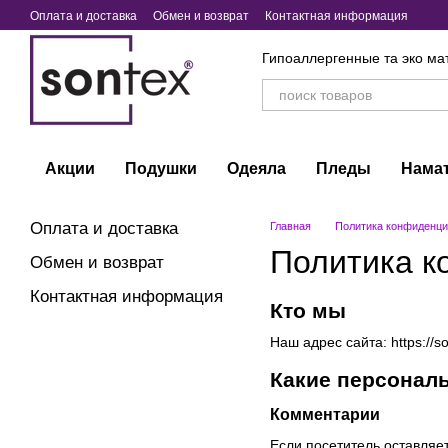
Перейти к основному контенту
Оплата и доставка
Обмен и возврат
Контактная информация
Гипоаллергенные та эко ма
Акции
Подушки
Одеяла
Пледы
Нама
Оплата и доставка
Главная
Политика конфиденци
Политика к
Обмен и возврат
Контактная информация
Кто мы
Наш адрес сайта: https://s
Какие персонал
Комментарии
Если посетитель оставляе