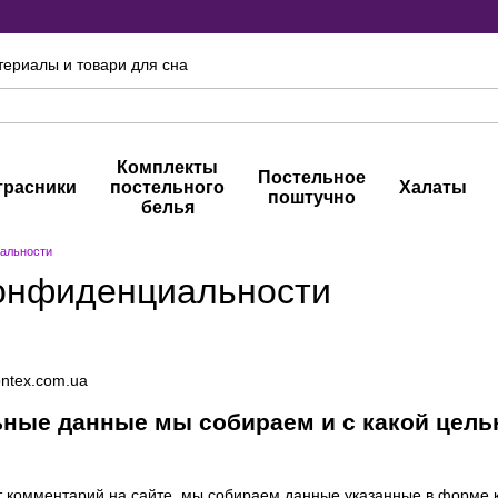
териалы и товари для сна
Комплекты
Постельное
трасники
постельного
Халаты
поштучно
белья
альности
онфиденциальности
ontex.com.ua
ьные данные мы собираем и с какой цел
т комментарий на сайте, мы собираем данные указанные в форме к