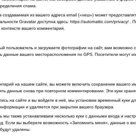
пределения спама.
 создаваемая из вашего адреса email («хеш») может предоставлять
льности Gravatar доступна здесь: https://automattic.com/privacy
 контексте вашего комментария.
ый пользователь и загружаете фотографии на сайт, вам возможно с
ать данные вашего месторасположения по GPS. Посетители могут и
нтарий на нашем сайте, вы можете включить сохранение вашего име
ять данные снова при повторном комментировании. Эти куки хранят
апись на сайте и вы войдете в неё, мы установим временный куки 
информации и удаляется при закрытии вашего браузера.
ь мы также устанавливаем несколько куки с данными входа и настро
од. Если вы выберете возможность «Запомнить меня», данные о вхо
 будут удалены.