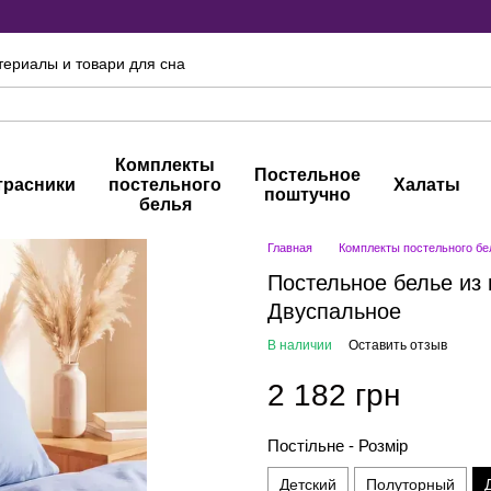
териалы и товари для сна
Комплекты
Постельное
трасники
постельного
Халаты
поштучно
белья
Главная
Комплекты постельного бе
Постельное белье из 
Двуспальное
В наличии
Оставить отзыв
2 182 грн
Постільне - Розмір
Детский
Полуторный