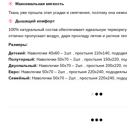
​Максимальная мягкость
Ткань уже прошла этап усадки и смягчения, поэтому она нежна
​Дышащий комфорт
100% натуральный состав обеспечивает идеальную терморегу
отлично пропускает воздух, даря прохладу летом и уютное те
Размеры:
Детский:
Наволочки 40х60 – 1шт. , простыня 110х140, пододе
Полуторный:
Наволочки 50х70 – 2шт. , простыня 150х220, по
Двуспальный:
Наволочки 50х70 – 2шт. , простыня 200х220, п
Евро:
Наволочки 50х70 – 2шт. , простыня 220х240, пододеяль
Семейный:
Наволочки 50х70 – 2шт. , простыня 220х240, подод