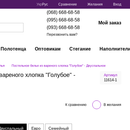
Сравнение
Укр
Рус
Желания
Вход
(068) 668-68-58
(095) 668-68-58
Мой заказ
(093) 668-68-58
Перезвонить вам?
Полотенца
Оптовикам
Стегание
Наполнител
лья
Постельное белье из вареного хлопка "Голубое" - Двуспальное
вареного хлопка "Голубое" -
Артикул
11614-1
К сравнению
В желания
Двуспальный
Евро
Семейный