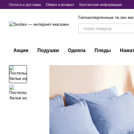
Перейти к основному контенту
Оплата и доставка
Обмен и возврат
Контактная информация
Гипоаллергенные та эко ма
Акции
Подушки
Одеяла
Пледы
Нама