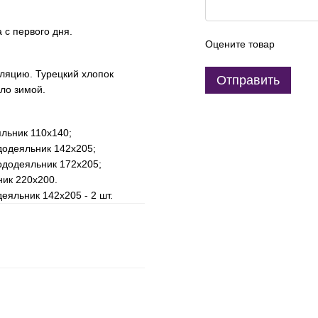
 с первого дня.
Оцените товар
ляцию. Турецкий хлопок
Отправить
пло зимой.
яльник 110х140;
додеяльник 142х205;
ододеяльник 172х205;
ник 220х200.
еяльник 142х205 - 2 шт.