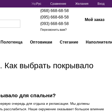
Сравнение
Укр
Рус
Желания
Вход
(068) 668-68-58
(095) 668-68-58
Мой заказ
(093) 668-68-58
Перезвонить вам?
Полотенца
Оптовикам
Стегание
Наполнител
. Как выбрать покрывало
рывало для спальни?
 первую очередь для отдыха и релаксации. Мы должны
сть расслабиться. Наше окружение оказывает большое влияние