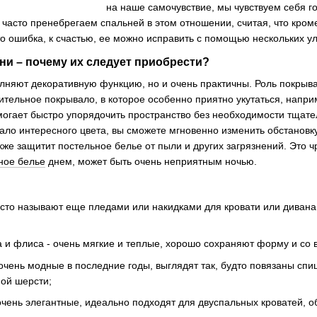
на наше самочувствие, мы чувствуем себя го
часто пренебрегаем спальней в этом отношении, считая, что кроме
то ошибка, к счастью, ее можно исправить с помощью нескольких у
ни – почему их следует приобрести?
лняют декоративную функцию, но и очень практичны. Роль покрыв
нительное покрывало, в которое особенно приятно укутаться, напр
могает быстро упорядочить пространство без необходимости тщате
ало интересного цвета, вы сможете мгновенно изменить обстановку
кже защитит постельное белье от пыли и других загрязнений. Это 
ное белье
днем, может быть очень неприятным ночью.
сто называют еще пледами или накидками для кровати или дивана
 и флиса - очень мягкие и теплые, хорошо сохраняют форму и со 
очень модные в последние годы, выглядят так, будто повязаны сп
ой шерсти;
очень элегантные, идеально подходят для двуспальных кроватей, о