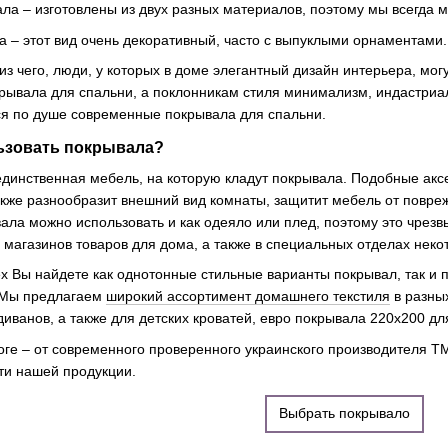
ла – изготовлены из двух разных материалов, поэтому мы всегда 
 – этот вид очень декоративный, часто с выпуклыми орнаментами.
 из чего, люди, у которых в доме элегантный дизайн интерьера, мог
рывала для спальни, а поклонникам стиля минимализм, индастриа
я по душе современные покрывала для спальни.
ьзовать покрывала?
единственная мебель, на которую кладут покрывала. Подобные акс
акже разнообразит внешний вид комнаты, защитит мебель от повреж
ала можно использовать и как одеяло или плед, поэтому это чрез
 магазинов товаров для дома, а также в специальных отделах нек
ex Вы найдете как однотонные стильные варианты покрывал, так и
 Мы предлагаем
широкий ассортимент домашнего текстиля
в разны
диванов, а также для детских кроватей, евро покрывала 220х200 д
оге – от современного проверенного украинского производителя ТМ
ти нашей продукции.
Выбрать покрывало