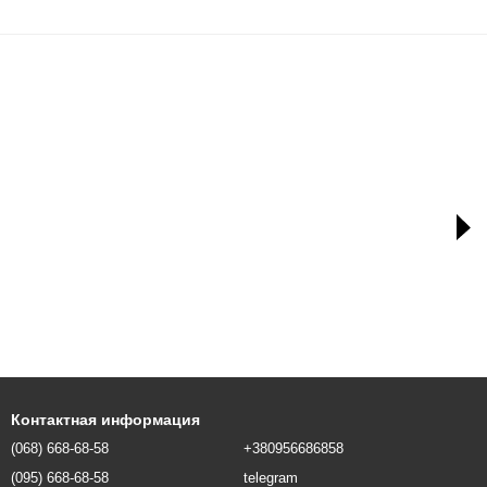
Контактная информация
(068) 668-68-58
+380956686858
(095) 668-68-58
telegram