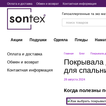
Перейти к основному контенту
Оплата и доставка
Обмен и возврат
Контактная информация
Гипоаллергенные та эко ма
Акции
Подушки
Одеяла
Пледы
Нама
Оплата и доставка
Главная
Блог
Покрывала д
Покрывала 
Обмен и возврат
для спальн
Контактная информация
28 августа 2024
Когда полезны 